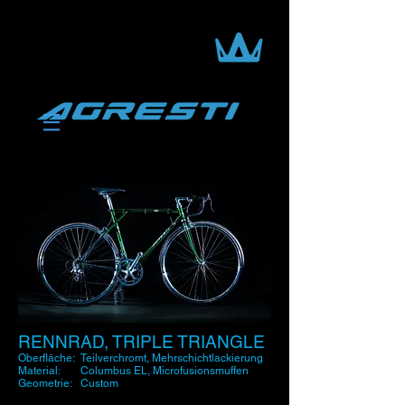
RENNRAD, TRIPLE TRIANGLE
Oberfläche:
Teilverchromt, Mehrschichtlackierung
Material
:
Columbus EL, Microfusionsmuffen
Geometrie:
Custom